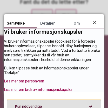
Fant du det du lette etter?
Ja
Nei
Samtykke
Detaljer
Om
Vi bruker informasjonskapsler
Vi bruker informasjonskapsler (cookies) for å forbedre
brukeropplevelsen, tilpasse innhold, tilby funksjoner og
analysere trafikken på nettstedet. Ved å fortsette å bruke
nettstedet, samtykker du til vår bruk av
informasjonskapsler i henhold til denne erklæringen.
Du kan tilpasse bruk av informasjonskapsler under
“Detaljer”.
Les mer om personvern
Les mer om bruk av informasjonskapsler
Kontakt oss
Telefon: 61 22 42 00
Kun nødvendige