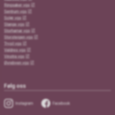
Ringsaker vgs
Sentrum vgs
Solør vgs
Stange vgs
Storhamar vgs
Storsteigen vgs
Trysil vgs
Valdres vgs
Vinstra vgs
Øvrebyen vgs
Følg oss
Instagram
Facebook