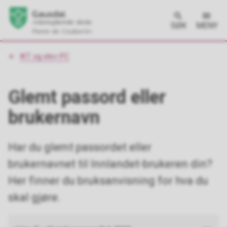
SØK
MENY
Du
IKT og elev-PC
er
her:
Glemt passord eller
brukernavn
Har du glemt passordet eller
brukernavnet til Innlandet-brukeren din?
Her finner du bruksanvisning for hva du
skal gjøre.