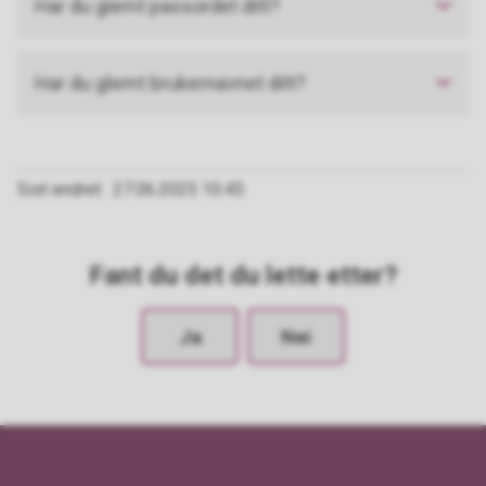
Har du glemt passordet ditt?
Har du glemt brukernavnet ditt?
Sist endret
27.06.2025 10.45
Fant du det du lette etter?
Ja
Nei