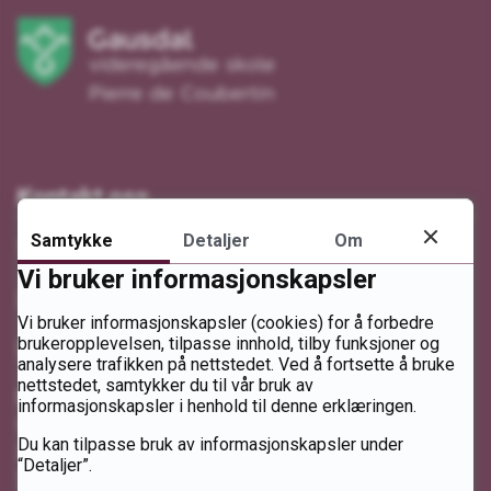
Kontakt oss
Samtykke
Detaljer
Om
Telefon: 61 22 42 00
Vi bruker informasjonskapsler
Send e-post
Vi bruker informasjonskapsler (cookies) for å forbedre
brukeropplevelsen, tilpasse innhold, tilby funksjoner og
Send sikker digital post
analysere trafikken på nettstedet. Ved å fortsette å bruke
nettstedet, samtykker du til vår bruk av
Besøksadresse
informasjonskapsler i henhold til denne erklæringen.
Baklivegen 1477
Du kan tilpasse bruk av informasjonskapsler under
2651 Østre Gausdal
“Detaljer”.
Vis i kart